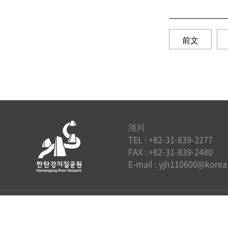
前文
涟川
TEL : +82-31-839-2277
FAX : +82-31-839-2480
E-mail : yjh110600@korea
京畿道 抱川市 永北面 大回山里 298
Hantangang Offi
Copyright@2019 汉滩江地质公园. ALL RIGHTS RESE