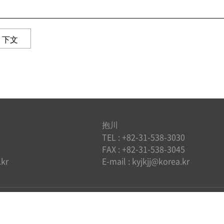
下文
抱川
TEL : +82-31-538-3030
FAX : +82-31-538-3045
.kr
E-mail : kyjkjj@korea.kr
ce
RVED.