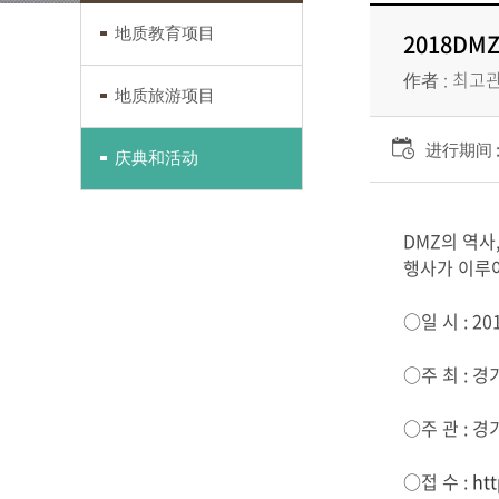
地质教育项目
2018DM
作者 : 최고
地质旅游项目
进行期间 : 2
庆典和活动
DMZ의 역사
행사가 이루어
○일 시 : 201
○주 최 : 경
○주 관 : 
○접 수 :
htt