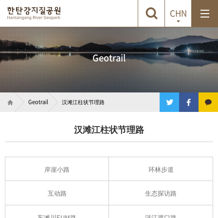
CHN
Geotrail
Geotrail
汉滩江柱状节理路
汉滩江柱状节理路
岸崖小路
环林步道
互动路
生态探访路
车滩川EUM路
涟江渡口路