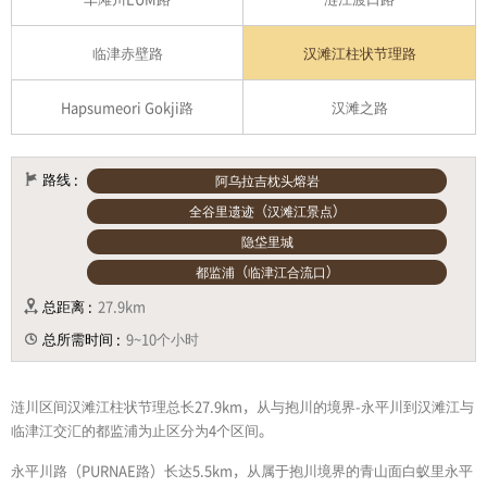
临津赤壁路
汉滩江柱状节理路
Hapsumeori Gokji路
汉滩之路
路线 :
阿乌拉吉枕头熔岩
全谷里遗迹（汉滩江景点）
隐垈里城
都监浦（临津江合流口）
总距离 :
27.9km
总所需时间 :
9~10个小时
涟川区间汉滩江柱状节理总长27.9km，从与抱川的境界-永平川到汉滩江与
临津江交汇的都监浦为止区分为4个区间。
永平川路（PURNAE路）长达5.5km，从属于抱川境界的青山面白蚁里永平