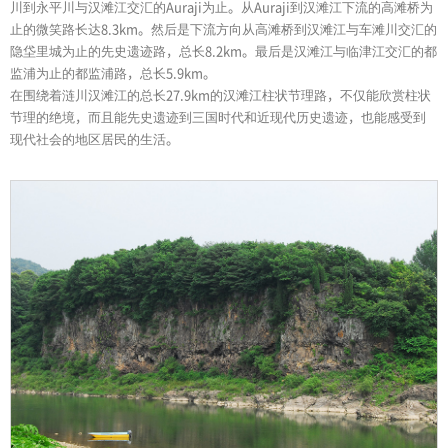
川到永平川与汉滩江交汇的Auraji为止。从Auraji到汉滩江下流的高滩桥为
止的微笑路长达8.3km。然后是下流方向从高滩桥到汉滩江与车滩川交汇的
隐垈里城为止的先史遗迹路，总长8.2km。最后是汉滩江与临津江交汇的都
监浦为止的都监浦路，总长5.9km。
在围绕着涟川汉滩江的总长27.9km的汉滩江柱状节理路，不仅能欣赏柱状
节理的绝境，而且能先史遗迹到三国时代和近现代历史遗迹，也能感受到
现代社会的地区居民的生活。