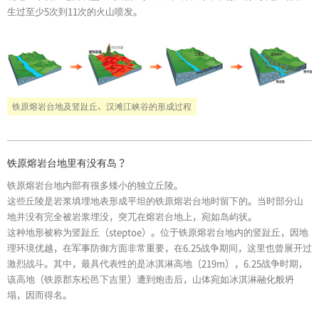
生过至少5次到11次的火山喷发。
铁原熔岩台地及竖趾丘、汉滩江峡谷的形成过程
铁原熔岩台地里有没有岛？
铁原熔岩台地内部有很多矮小的独立丘陵。
这些丘陵是岩浆填埋地表形成平坦的铁原熔岩台地时留下的。当时部分山
地并没有完全被岩浆埋没，突兀在熔岩台地上，宛如岛屿状。
这种地形被称为竖趾丘（steptoe）。位于铁原熔岩台地内的竖趾丘，因地
理环境优越，在军事防御方面非常重要，在6.25战争期间，这里也曾展开过
激烈战斗。其中，最具代表性的是冰淇淋高地（219m），6.25战争时期，
该高地（铁原郡东松邑下吉里）遭到炮击后，山体宛如冰淇淋融化般坍
塌，因而得名。