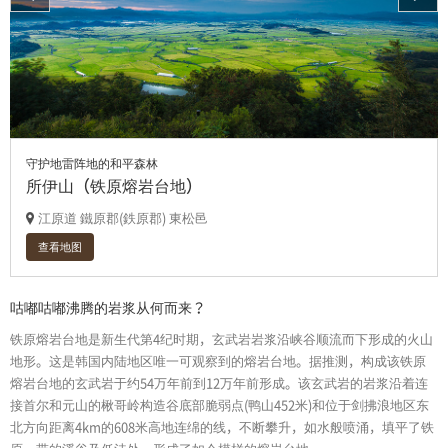
守护地雷阵地的和平森林
所伊山（铁原熔岩台地）
江原道 鐵原郡(鉄原郡) 東松邑
查看地图
咕嘟咕嘟沸腾的岩浆从何而来？
铁原熔岩台地是新生代第4纪时期，玄武岩岩浆沿峡谷顺流而下形成的火山
地形。这是韩国内陆地区唯一可观察到的熔岩台地。据推测，构成该铁原
熔岩台地的玄武岩于约54万年前到12万年前形成。该玄武岩的岩浆沿着连
接首尔和元山的楸哥岭构造谷底部脆弱点(鸭山452米)和位于剑拂浪地区东
北方向距离4km的608米高地连绵的线，不断攀升，如水般喷涌，填平了铁