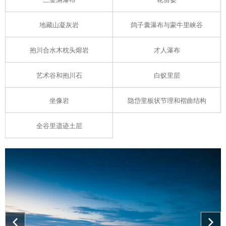
地藏山凝灰岩
鸽子囊瀑布与蒙牛里峡谷
抱川合水木枕头熔岩
才人瀑布
艺术谷和抱川石
白蚁里层
坐像岩
隐岱里板状节理和褶曲结构
全谷里遗迹土层