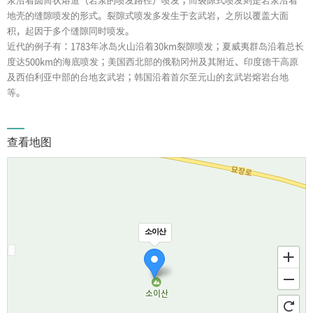
地壳的缝隙喷发的形式。裂隙式喷发多发生于玄武岩，之所以覆盖大面
积，起因于多个缝隙同时喷发。
近代的例子有：1783年冰岛火山沿着30km裂隙喷发；夏威夷群岛沿着总长
度达500km的海底喷发；美国西北部的俄勒冈州及其附近、印度德干高原
及西伯利亚中部的台地玄武岩；韩国沿着首尔至元山的玄武岩熔岩台地
等。
查看地图
소이산