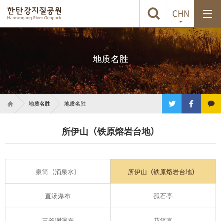
CHN
地质名胜
地质名胜
地质名胜
所伊山（铁原熔岩台地）
泉筒（涌泉水）
所伊山（铁原熔岩台地）
直汤瀑布
孤石亭
三釜渊瀑布
花笛宴