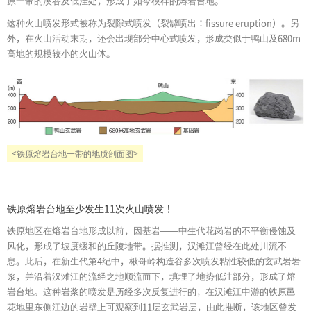
原一带的溪谷及低洼处，形成了如今模样的熔岩台地。
这种火山喷发形式被称为裂隙式喷发（裂罅喷出：fissure eruption）。另
外，在火山活动末期，还会出现部分中心式喷发，形成类似于鸭山及680m
高地的规模较小的火山体。
<铁原熔岩台地一带的地质剖面图>
铁原熔岩台地至少发生11次火山喷发！
铁原地区在熔岩台地形成以前，因基岩——中生代花岗岩的不平衡侵蚀及
风化，形成了坡度缓和的丘陵地带。据推测，汉滩江曾经在此处川流不
息。此后，在新生代第4纪中，楸哥岭构造谷多次喷发粘性较低的玄武岩岩
浆，并沿着汉滩江的流经之地顺流而下，填埋了地势低洼部分，形成了熔
岩台地。这种岩浆的喷发是历经多次反复进行的，在汉滩江中游的铁原邑
花地里东侧江边的岩壁上可观察到11层玄武岩层，由此推断，该地区曾发