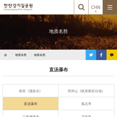
CHN
地质名胜
地质名胜
地质名胜
直汤瀑布
泉筒（涌泉水）
所伊山（铁原熔岩台地）
直汤瀑布
孤石亭
三釜渊瀑布
花笛宴