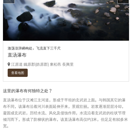
激荡澎湃嶙峋处，飞流直下三千尺
直汤瀑布
江原道 鐵原郡(鉄原郡) 東松邑 長興里
查看地图
这里的瀑布有何独特之处？
直汤瀑布位于汉滩江主河道，形成于平坦的玄武岩上面。与韩国其它的瀑
布不同，该瀑布沿着河川表面延伸开来，景观壮丽。岩浆逐渐层层冷却，
凝固成玄武岩，历经水流、风化及侵蚀作用，水流沿着玄武岩的柱状节理
倾泻而下，形成了阶梯状的瀑布，该直汤瀑布高仅约3米，但足足有80多米
宽。