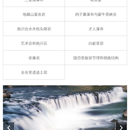
地藏山凝灰岩
鸽子囊瀑布与蒙牛里峡谷
抱川合水木枕头熔岩
才人瀑布
艺术谷和抱川石
白蚁里层
坐像岩
隐岱里板状节理和褶曲结构
全谷里遗迹土层