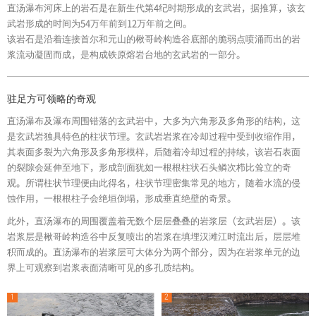
直汤瀑布河床上的岩石是在新生代第4纪时期形成的玄武岩，据推算，该玄
武岩形成的时间为54万年前到12万年前之间。
该岩石是沿着连接首尔和元山的楸哥岭构造谷底部的脆弱点喷涌而出的岩
浆流动凝固而成，是构成铁原熔岩台地的玄武岩的一部分。
驻足方可领略的奇观
直汤瀑布及瀑布周围错落的玄武岩中，大多为六角形及多角形的结构，这
是玄武岩独具特色的柱状节理。玄武岩岩浆在冷却过程中受到收缩作用，
其表面多裂为六角形及多角形模样，后随着冷却过程的持续，该岩石表面
的裂隙会延伸至地下，形成剖面犹如一根根柱状石头鳞次栉比耸立的奇
观。所谓柱状节理便由此得名，柱状节理密集常见的地方，随着水流的侵
蚀作用，一根根柱子会绝垣倒塌，形成垂直绝壁的奇景。
此外，直汤瀑布的周围覆盖着无数个层层叠叠的岩浆层（玄武岩层）。该
岩浆层是楸哥岭构造谷中反复喷出的岩浆在填埋汉滩江时流出后，层层堆
积而成的。直汤瀑布的岩浆层可大体分为两个部分，因为在岩浆单元的边
界上可观察到岩浆表面清晰可见的多孔质结构。