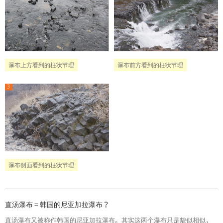
瀑布前方看到的柱状节理
瀑布上方看到的柱状节理
瀑布侧面看到的柱状节理
直汤瀑布 = 韩国的尼亚加拉瀑布？
直汤瀑布又被称作韩国的尼亚加拉瀑布。其实这两个瀑布只是貌似相似，