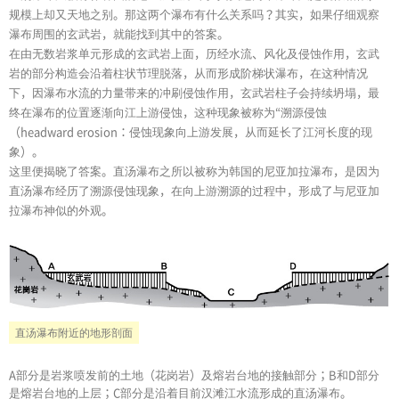
规模上却又天地之别。那这两个瀑布有什么关系吗？其实，如果仔细观察
瀑布周围的玄武岩，就能找到其中的答案。
在由无数岩浆单元形成的玄武岩上面，历经水流、风化及侵蚀作用，玄武
岩的部分构造会沿着柱状节理脱落，从而形成阶梯状瀑布，在这种情况
下，因瀑布水流的力量带来的冲刷侵蚀作用，玄武岩柱子会持续坍塌，最
终在瀑布的位置逐渐向江上游侵蚀，这种现象被称为“溯源侵蚀
（headward erosion：侵蚀现象向上游发展，从而延长了江河长度的现
象）。
这里便揭晓了答案。直汤瀑布之所以被称为韩国的尼亚加拉瀑布，是因为
直汤瀑布经历了溯源侵蚀现象，在向上游溯源的过程中，形成了与尼亚加
拉瀑布神似的外观。
直汤瀑布附近的地形剖面
A部分是岩浆喷发前的土地（花岗岩）及熔岩台地的接触部分；B和D部分
是熔岩台地的上层；C部分是沿着目前汉滩江水流形成的直汤瀑布。