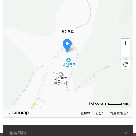
재인폭포
, NGII
100m
로드뷰
길찾기
지도 크게 보기
相关网站