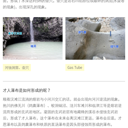
面，形成了水深达到5m的壶穴。壶穴是岩石凹陷部位或破碎的涡流(水旋卷
的现象)，出现深孔的现象。
Gas Tube
河蚀洞窟、壶穴
才人瀑布是如何形成的呢？
顺着汉滩江流淌的熔岩与小河川交汇的话，就会出现向河川逆流的现象。
抱川的佛无川（鸽囊瀑布）、蛟洞锅沼、涟川车滩川和临津江等是熔岩逆
流而形成的玄武岩地区。凝固的玄武岩层有地藏锋的溪谷水侵蚀玄武岩
后，形成了才人瀑布，这个瀑布在未来会离汉滩江更远，瀑布会后退。才
恩瀑布以及鸽囊瀑布和铁原的直汤瀑布是因头部侵蚀而形成的瀑布。