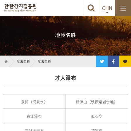
CHN
地质名胜
地质名胜
地质名胜
才人瀑布
泉筒（涌泉水）
所伊山（铁原熔岩台地）
直汤瀑布
孤石亭
三釜渊瀑布
花笛宴