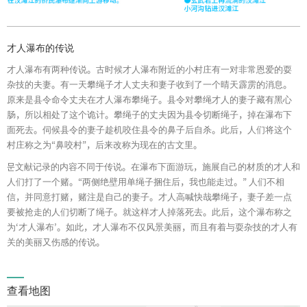
才人瀑布的传说
才人瀑布有两种传说。古时候才人瀑布附近的小村庄有一对非常恩爱的耍
杂技的夫妻。有一天攀绳子才人丈夫和妻子收到了一个晴天霹雳的消息。
原来是县令命令丈夫在才人瀑布攀绳子。县令对攀绳才人的妻子藏有黑心
肠，所以相处了这个诡计。攀绳子的丈夫因为县令切断绳子，掉在瀑布下
面死去。伺候县令的妻子趁机咬住县令的鼻子后自杀。此后，人们将这个
村庄称之为“鼻咬村”，后来改称为现在的古文里。
문文献记录的内容不同于传说。在瀑布下面游玩，施展自己的材质的才人和
人们打了一个赌。“两侧绝壁用单绳子捆住后，我也能走过。” 人们不相
信，并同意打赌，赌注是自己的妻子。才人高喊快哉攀绳子，妻子差一点
要被抢走的人们切断了绳子。就这样才人掉落死去。此后，这个瀑布称之
为‘才人瀑布’。如此，才人瀑布不仅风景美丽，而且有着与耍杂技的才人有
关的美丽又伤感的传说。
查看地图