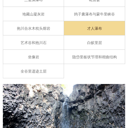
地藏山凝灰岩
鸽子囊瀑布与蒙牛里峡谷
抱川合水木枕头熔岩
才人瀑布
艺术谷和抱川石
白蚁里层
坐像岩
隐岱里板状节理和褶曲结构
全谷里遗迹土层