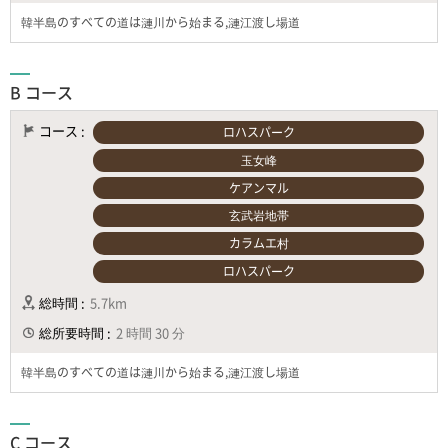
韓半島のすべての道は漣川から始まる,漣江渡し場道
B コース
コース :
ロハスパーク
玉女峰
ケアンマル
玄武岩地帯
カラムエ村
ロハスパーク
総時間 :
5.7km
総所要時間 :
2 時間 30 分
韓半島のすべての道は漣川から始まる,漣江渡し場道
C コース