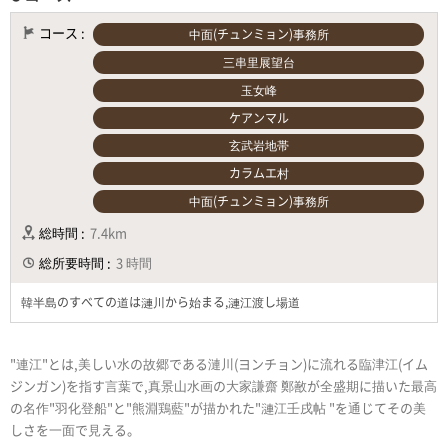
コース :
中面(チュンミョン)事務所
三串里展望台
玉女峰
ケアンマル
玄武岩地帯
カラムエ村
中面(チュンミョン)事務所
総時間 :
7.4km
総所要時間 :
3 時間
韓半島のすべての道は漣川から始まる,漣江渡し場道
"連江"とは,美しい水の故郷である漣川(ヨンチョン)に流れる臨津江(イム
ジンガン)を指す言葉で,真景山水画の大家謙齋 鄭敾が全盛期に描いた最高
の名作"羽化登船"と"熊淵鶏藍"が描かれた"漣江壬戌帖 "を通じてその美
しさを一面で見える。