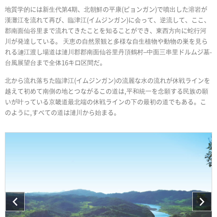
地質学的には新生代第4期、北朝鮮の平康(ピョンガン)で噴出した溶岩が
漢灘江を流れて再び、臨津江(イムジンガン)に会って、逆流して、ここ、
郡南面仙谷里まで流れてきたことを知ることができ、東西方向に蛇行河
川が発達している。 天恵の自然景観と多様な自生植物や動物の巣を見ら
れる漣江渡し場道は漣川郡郡南面仙谷里丹頂鶴村–中面三串里ドルムジ墓-
台風展望台まで全体16キロ区間だ。
北から流れ落ちた臨津江(イムジンガン)の流麗な水の流れが休戦ラインを
越えて初めて南側の地とつながるこの道は,平和統一を念願する民族の願
いが叶っている京畿道最北端の休戦ラインの下の最初の道でもある。こ
のように,すべての道は漣川から始まる。