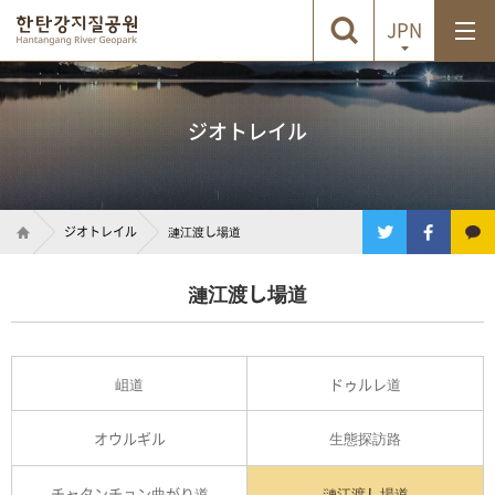
JPN
ジオトレイル
ジオトレイル
漣江渡し場道
漣江渡し場道
岨道
ドゥルレ道
オウルギル
生態探訪路
チャタンチョン曲がり道
漣江渡し場道