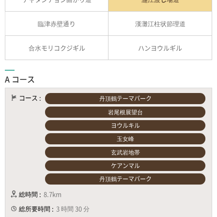
臨津赤壁通り
漢灘江柱状節理道
合水モリコクジギル
ハンヨウルギル
A コース
コース :
丹頂鶴テーマパーク
岩尾根展望台
ヨウルキル
玉女峰
玄武岩地帯
ケアンマル
丹頂鶴テーマパーク
総時間 :
8.7km
総所要時間 :
3 時間 30 分