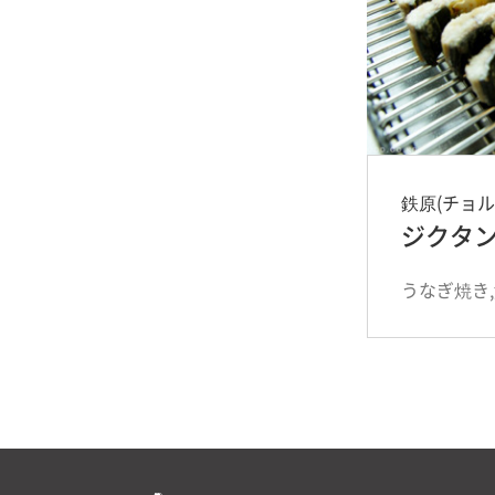
鉄原(チョ
ジクタ
うなぎ焼き