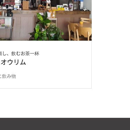
願し、飲むお茶一杯
のオウリム
と飲み物