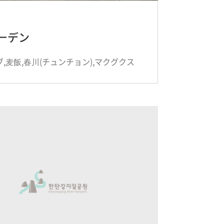
ーデン
,麦飯,春川(チュンチョン),マクグクス