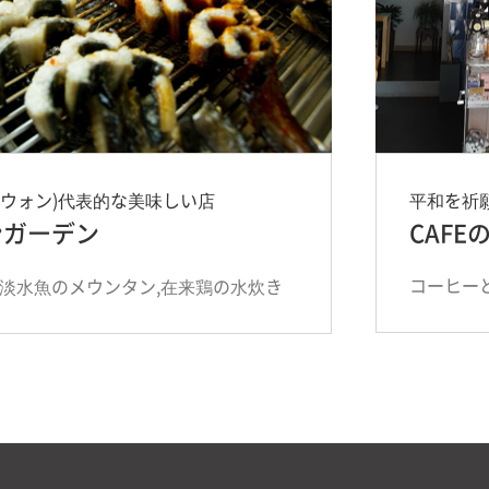
ルウォン)代表的な美味しい店
平和を祈
ンガーデン
CAFE
コーヒー
,淡水魚のメウンタン,在来鶏の水炊き