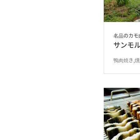
名品のカモ
サンモ
鴨肉焼き,燻