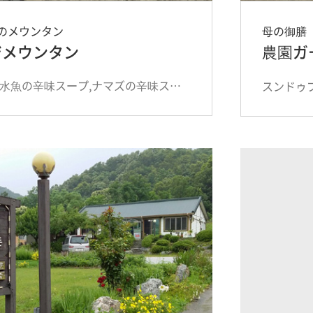
のメウンタン
母の御膳
ジメウンタン
農園ガ
パラサリ,淡水魚の辛味スープ,ナマズの辛味スープ
スンドゥブ