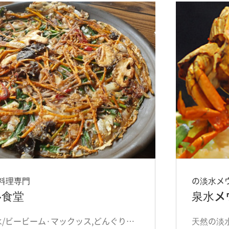
料理専門
の淡水メ
ル食堂
泉水メ
どんぐり·水/ビービーム·マックッス,どんぐりのビンデトク,ゆで肉