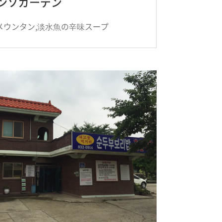
ンソガーデン
メウンタン,淡水魚の辛味スープ