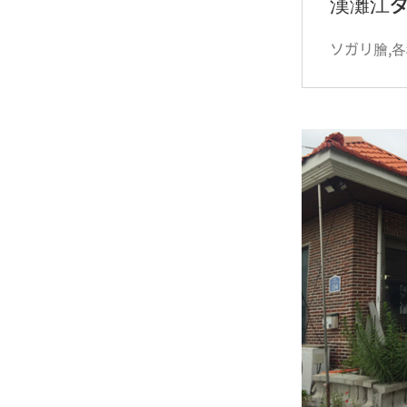
漢灘江
ソガリ膾,