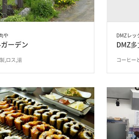
肉や
DMZレ
ルガーデン
DMZ
製,ロス,湯
コーヒー