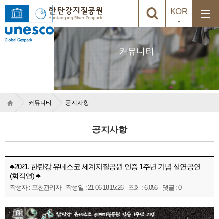
KOR
커뮤니티
커뮤니티
공지사항
공지사항
♣2021. 한탄강 유네스코 세계지질공원 인증 1주년 기념 실연공연
(화적연) ♣
작성자 : 포천관리자
작성일 : 21-06-18 15:26
조회 : 6,056
댓글 : 0