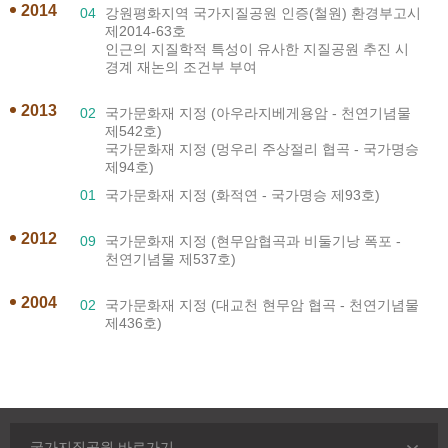
2014
04
강원평화지역 국가지질공원 인증(철원) 환경부고시
제2014-63호
인근의 지질학적 특성이 유사한 지질공원 추진 시
경계 재논의 조건부 부여
2013
02
국가문화재 지정 (아우라지베게용암 - 천연기념물
제542호)
국가문화재 지정 (멍우리 주상절리 협곡 - 국가명승
제94호)
01
국가문화재 지정 (화적연 - 국가명승 제93호)
2012
09
국가문화재 지정 (현무암협곡과 비둘기낭 폭포 -
천연기념물 제537호)
2004
02
국가문화재 지정 (대교천 현무암 협곡 - 천연기념물
제436호)
국가지질공원 바로가기