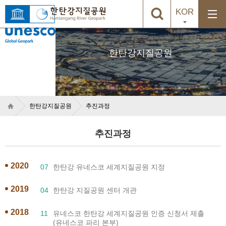
KOR
한탄강지질공원
한탄강지질공원
추진과정
추진과정
2020
07
한탄강 유네스코 세계지질공원 지정
2019
04
한탄강 지질공원 센터 개관
2018
11
유네스코 한탄강 세계지질공원 인증 신청서 제출
(유네스코 파리 본부)