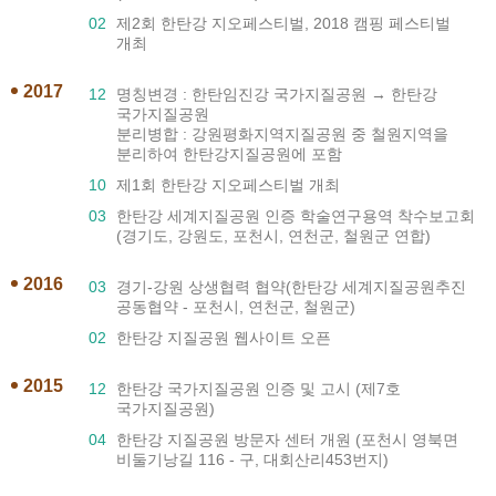
02
제2회 한탄강 지오페스티벌, 2018 캠핑 페스티벌
개최
2017
12
명칭변경 : 한탄임진강 국가지질공원 → 한탄강
국가지질공원
분리병합 : 강원평화지역지질공원 중 철원지역을
분리하여 한탄강지질공원에 포함
10
제1회 한탄강 지오페스티벌 개최
03
한탄강 세계지질공원 인증 학술연구용역 착수보고회
(경기도, 강원도, 포천시, 연천군, 철원군 연합)
2016
03
경기-강원 상생협력 협약(한탄강 세계지질공원추진
공동협약 - 포천시, 연천군, 철원군)
02
한탄강 지질공원 웹사이트 오픈
2015
12
한탄강 국가지질공원 인증 및 고시 (제7호
국가지질공원)
04
한탄강 지질공원 방문자 센터 개원 (포천시 영북면
비둘기낭길 116 - 구, 대회산리453번지)