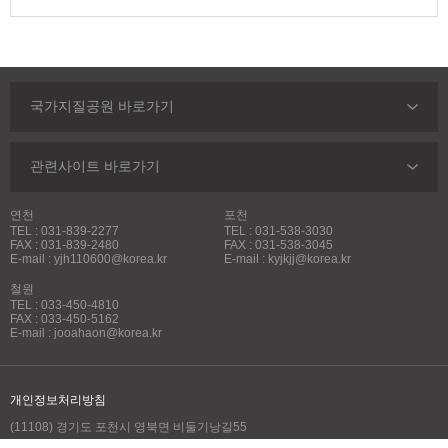
국가지질공원 바로가기
관련사이트 바로가기
연천
포천
TEL : 031-839-2277
TEL : 031-538-3030
FAX : 031-839-2480
FAX : 031-538-3045
E-mail : yjh110600@korea.kr
E-mail : kyjkjj@korea.kr
철원
TEL : 033-450-4810
FAX : 033-450-5162
E-mail : jooahaon@korea.kr
개인정보처리방침
(11108) 경기도 포천시 영북면 비둘기낭길55
한탄강지질공원센터