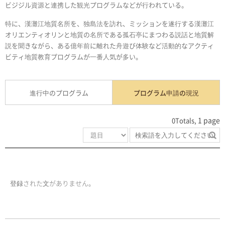
ビジジル資源と連携した観光プログラムなどが行われている。
特に、漢灘江地質名所を、独島法を訪れ、ミッションを遂行する漢灘江
オリエンティオリンと地質の名所である孤石亭にまつわる説話と地質解
説を聞きながら、ある億年前に離れた舟遊び体験など活動的なアクティ
ビティ地質教育プログラムが一番人気が多い。
進行中のプログラム
プログラム申請の現況
1 page
0Totals,
登録された文がありません。