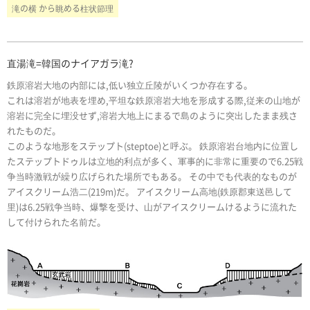
滝の横 から眺める柱状節理
直湯滝=韓国のナイアガラ滝?
鉄原溶岩大地の内部には,低い独立丘陵がいくつか存在する。
これは溶岩が地表を埋め,平坦な鉄原溶岩大地を形成する際,従来の山地が
溶岩に完全に埋没せず,溶岩大地上にまるで島のように突出したまま残さ
れたものだ。
このような地形をステップト(steptoe)と呼ぶ。 鉄原溶岩台地内に位置し
たステップトドゥルは立地的利点が多く、軍事的に非常に重要ので6.25戦
争当時激戦が繰り広げられた場所でもある。 その中でも代表的なものが
アイスクリーム浩二(219m)だ。 アイスクリーム高地(鉄原郡東送邑して
里)は6.25戦争当時、爆撃を受け、山がアイスクリームけるように流れた
して付けられた名前だ。