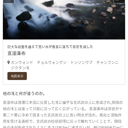
巨大な岩盤を越えて荒い水が垂直に落ちて長官を成した
直湯瀑布
カンウォンド チョルウォングン トンソンウブ チャンフンニ
ジクタン滝
地図表示
他の滝と何が違うのか。
直湯布は漢灘江本流に位置した滝に偏平な玄武岩の上に形成され,韓国の
他の滝とは違って川面に沿って広く広がっている。 直湯瀑布は溶岩が十
重二十重に冷めて固まった玄武岩の上に長い間水が流れ、風化と浸蝕作
用を受ける過程で、玄武岩の柱状節理に沿って離れていくことで、階段
状の滝が形成されたように高さは約3mに過ぎないが、幅は約80余りmに