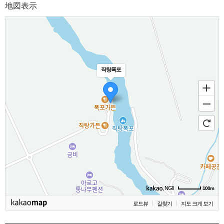
地図表示
직탕폭포
, NGII
100m
로드뷰
길찾기
지도 크게 보기