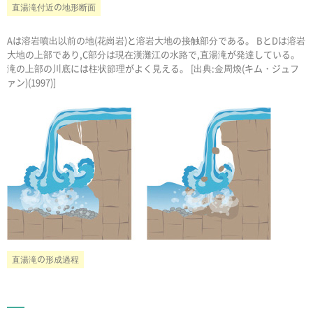
直湯滝付近の地形断面
Aは溶岩噴出以前の地(花崗岩)と溶岩大地の接触部分である。 BとDは溶岩
大地の上部であり,C部分は現在漢灘江の水路で,直湯滝が発達している。
滝の上部の川底には柱状節理がよく見える。 [出典:金周煥(キム・ジュフ
ァン)(1997)]
直湯滝の形成過程