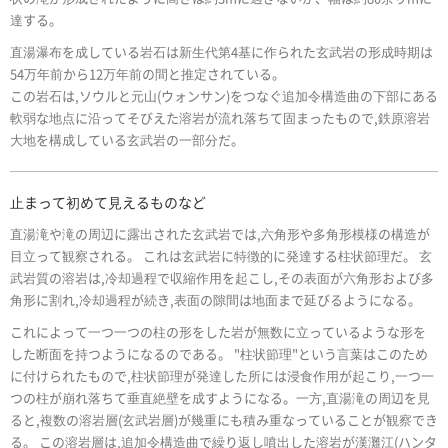
達する。
直湯瀑布を成している岩石は新生代第4基に作られた玄武岩の形成時期は
54万年前から12万年前の間と推定されている。
この岩石は,ソウルと元山(ウォンサン)をつなぐ追加令構造曲の下部にある
軟弱な地点に沿ってそびえた溶岩が流れ落ちて固まったもので,鉄原溶岩
大地を構成している玄武岩の一部分だ。
止まって初めて見えるものなど
直湯滝や滝の周辺に露出された玄武岩では,六角形や多角形模様の構造が
目立って観察される。 これは玄武岩に特徴的に発達する柱状節理だ。 玄
武岩質の溶岩は,冷却過程で収縮作用を起こし,その表面が六角形および多
角形に割れ,冷却過程が続き,表面の隙間は地面まで延びるようになる。
これによって一つ一つの柱の形をした岩が無数に立っているような形を
した断面を持つようになるのである。 "柱状節理"という言葉はこのため
に付けられたもので,柱状節理が発達した所には浸食作用が起こり,一つ一
つの柱が崩れ落ちて垂直絶壁を成すようになる。一方,直湯滝の周辺を見
ると,複数の溶岩層(玄武岩層)が幾重にも積み重なっていることが観察でき
る。 この溶岩層は,追加令構造曲で繰り返し噴出した溶岩が漢灘江(ハンタ