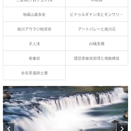
地蔵山凝灰岩
ビドゥルギナン滝とモンウリ峡谷
抱川アウラジ枕溶岩
アートバレーと抱川石
才人滝
白蟻里層
座像岩
隱垈里板状節理と褶曲構造
全谷里遺跡土層