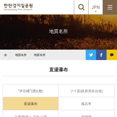
JPN
地質名所
地質名所
地質名所
直湯瀑布
"伊豆桶"(湧出数)
ソイ産(鉄原溶岩台地)
直湯瀑布
孤石亭
三釜淵(サムブヨン)滝
禾積淵