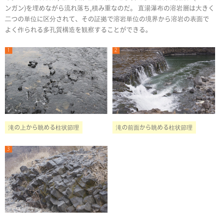
ンガン)を埋めながら流れ落ち,積み重なのだ。 直湯瀑布の溶岩層は大きく
二つの単位に区分されて、その証拠で溶岩単位の境界から溶岩の表面で
よく作られる多孔質構造を観察することができる。
滝の前面から眺める柱状節理
滝の上から眺める柱状節理