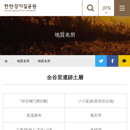
JPN
地質名所
地質名所
地質名所
全谷里遺跡土層
"伊豆桶"(湧出数)
ソイ産(鉄原溶岩台地)
直湯瀑布
孤石亭
三釜淵(サムブヨン)滝
禾積淵