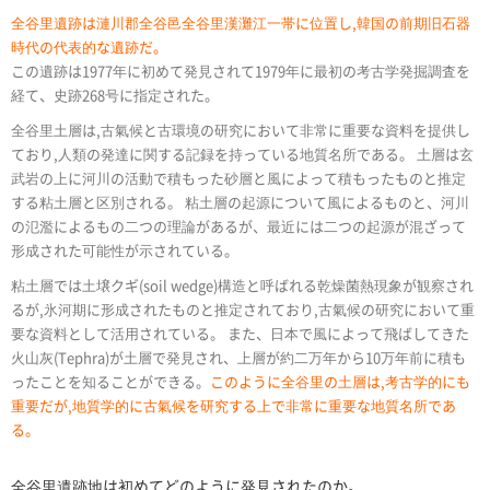
全谷里遺跡は漣川郡全谷邑全谷里漢灘江一帯に位置し,韓国の前期旧石器
時代の代表的な遺跡だ。
この遺跡は1977年に初めて発見されて1979年に最初の考古学発掘調査を
経て、史跡268号に指定された。
全谷里土層は,古氣候と古環境の研究において非常に重要な資料を提供し
ており,人類の発達に関する記録を持っている地質名所である。 土層は玄
武岩の上に河川の活動で積もった砂層と風によって積もったものと推定
する粘土層と区別される。 粘土層の起源について風によるものと、河川
の氾濫によるもの二つの理論があるが、最近には二つの起源が混ざって
形成された可能性が示されている。
粘土層では土壌クギ(soil wedge)構造と呼ばれる乾燥菌熱現象が観察され
るが,氷河期に形成されたものと推定されており,古氣候の研究において重
要な資料として活用されている。 また、日本で風によって飛ばしてきた
火山灰(Tephra)が土層で発見され、上層が約二万年から10万年前に積も
ったことを知ることができる。
このように全谷里の土層は,考古学的にも
重要だが,地質学的に古氣候を研究する上で非常に重要な地質名所であ
る。
全谷里遺跡地は初めてどのように発見されたのか。