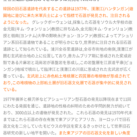
韓国の旧石器遺跡を代表するこの遺跡は1977年、漢灘江(ハンタンガン)遊
園地に遊びに来た米軍兵士によって指標で石器が発見され、注目される
ようになった。
グレックボーウェンは,採集した石器をソウル大学校の故
金元龍(キム·ウォンリョン)教授に持ち込み,金元龍(キム·ウォンリョン)教
授と嶺南(ヨンナム)大學の鄭映永(チョン·ヨンファ)教授によってアシュリ
アン系旧石器遺物であることが明らかになり,世界的に注目される旧石器
遺跡として知られている。漣川全谷里遺跡は,全谷市街地の南側,漢灘江が
囲む玄武岩台地の上に位置しており,善カムブリア期に形成された変成岩
類である片麻岩と花崗岩が基盤岩を形成し,この岩盤層を江原道平康(ピョ
ンガン)地域で噴出して臨津江と漢灘江の川底に形成された玄武岩が広く
覆っている。
玄武岩上に赤色粘土堆積層と四質層の堆積物が形成されて
おり,この堆積物の上部粘土層が旧石器文化層で石器が集中的に発見され
ている。
1977年握斧と横刃斧などアシューリアン型石器の発見以降現在まで11回
にわたる発掘を通じ、遺跡地の性格の糾明のための学問的努力が続いて
おり、3000点以上の遺物が発見された。 これら石器の発見は1970年代末
まではこれら石器の存在有無で東アジアとアフリカ、ヨーロッパで旧石
器文化を二分していたモビウスの学説を変えるきっかけとして世界旧石
器研究の新しい地平を開いた。
また東アジアの旧石器文化を新しい角度