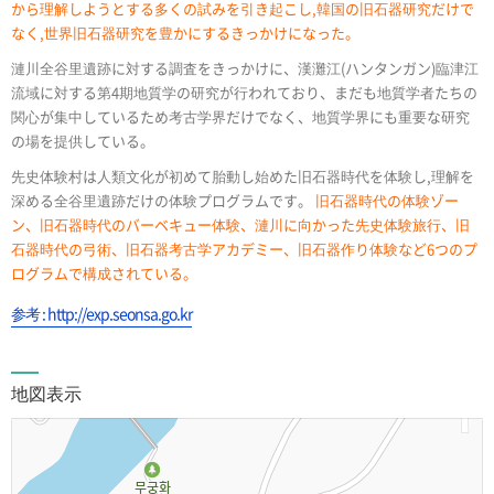
から理解しようとする多くの試みを引き起こし,韓国の旧石器研究だけで
なく,世界旧石器研究を豊かにするきっかけになった。
漣川全谷里遺跡に対する調査をきっかけに、漢灘江(ハンタンガン)臨津江
流域に対する第4期地質学の研究が行われており、まだも地質学者たちの
関心が集中しているため考古学界だけでなく、地質学界にも重要な研究
の場を提供している。
先史体験村は人類文化が初めて胎動し始めた旧石器時代を体験し,理解を
深める全谷里遺跡だけの体験プログラムです。
旧石器時代の体験ゾー
ン、旧石器時代のバーベキュー体験、漣川に向かった先史体験旅行、旧
石器時代の弓術、旧石器考古学アカデミー、旧石器作り体験など6つのプ
ログラムで構成されている。
参考 : http://exp.seonsa.go.kr
地図表示