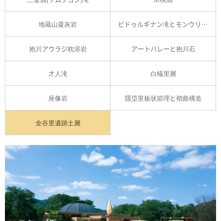
地蔵山凝灰岩
ビドゥルギナン滝とモンウリ峡谷
抱川アウラジ枕溶岩
アートバレーと抱川石
才人滝
白蟻里層
座像岩
隱垈里板状節理と褶曲構造
全谷里遺跡土層