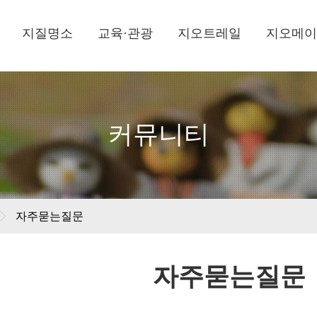
지질명소
교육·관광
지오트레일
지오메이
커뮤니티
자주묻는질문
자주묻는질문