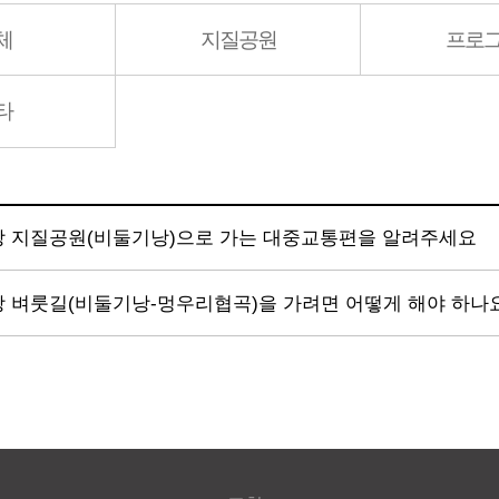
체
지질공원
프로
타
 지질공원(비둘기낭)으로 가는 대중교통편을 알려주세요
 벼룻길(비둘기낭-멍우리협곡)을 가려면 어떻게 해야 하나