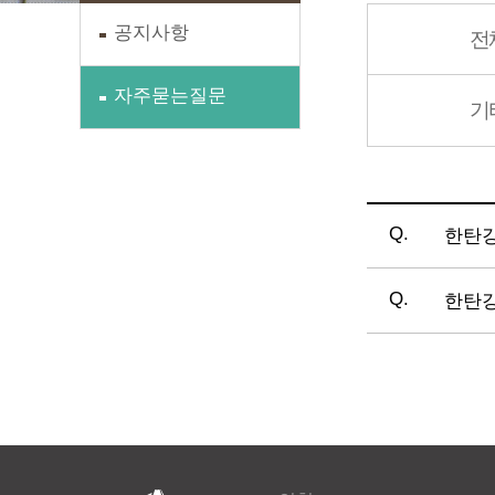
공지사항
전
자주묻는질문
기
한탄강
한탄강