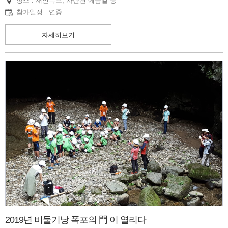
장소 : 재인폭포, 차탄천 에움길 등
참가일정 : 연중
자세히보기
2019년 비둘기낭 폭포의 門 이 열리다