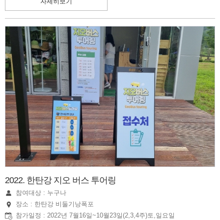
자세히보기
2022. 한탄강 지오 버스 투어링
참여대상 : 누구나
장소 : 한탄강 비둘기낭폭포
참가일정 : 2022년 7월16일~10월23일(2,3,4주)토,일요일