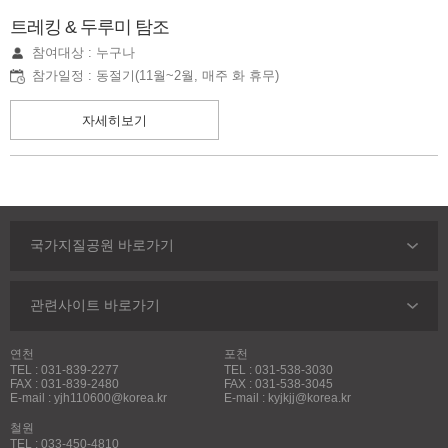
트레킹 & 두루미 탐조
참여대상 : 누구나
참가일정 : 동절기(11월~2월, 매주 화 휴무)
자세히보기
국가지질공원 바로가기
관련사이트 바로가기
연천
포천
TEL : 031-839-2277
TEL : 031-538-3030
FAX : 031-839-2480
FAX : 031-538-3045
E-mail : yjh110600@korea.kr
E-mail : kyjkjj@korea.kr
철원
TEL : 033-450-4810