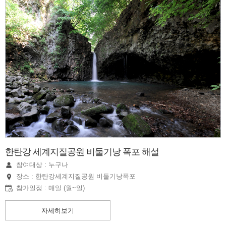
한탄강 세계지질공원 비둘기낭 폭포 해설
참여대상 : 누구나
장소 : 한탄강세계지질공원 비둘기낭폭포
참가일정 : 매일 (월~일)
자세히보기